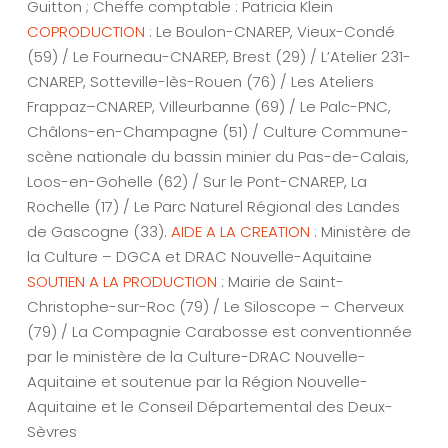
Guitton ; Cheffe comptable : Patricia Klein
COPRODUCTION
: Le Boulon-CNAREP, Vieux-Condé
(59) / Le Fourneau-CNAREP, Brest (29) / L’Atelier 231-
CNAREP, Sotteville-lès-Rouen (76) / Les Ateliers
Frappaz–CNAREP, Villeurbanne (69) / Le Palc-PNC,
Châlons-en-Champagne (51) / Culture Commune-
scène nationale du bassin minier du Pas-de-Calais,
Loos-en-Gohelle (62) / Sur le Pont-CNAREP, La
Rochelle (17) / Le Parc Naturel Régional des Landes
de Gascogne (33).
AIDE A LA CREATION
: Ministère de
la Culture – DGCA et DRAC Nouvelle-Aquitaine
SOUTIEN A LA PRODUCTION
: Mairie de Saint-
Christophe-sur-Roc (79) / Le Siloscope – Cherveux
(79) / La Compagnie Carabosse est conventionnée
par le ministère de la Culture-DRAC Nouvelle-
Aquitaine et soutenue par la Région Nouvelle-
Aquitaine et le Conseil Départemental des Deux-
Sèvres