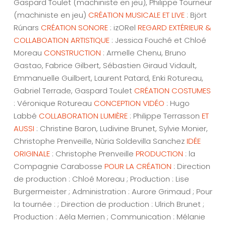
Gaspard Toulet (machiniste en jeu), Philippe Tourneur
(machiniste en jeu)
CRÉATION MUSICALE ET LIVE
: Björt
Rúnars
CRÉATION SONORE
: izORel
REGARD EXTÉRIEUR &
COLLABOATION ARTISTIQUE
: Jessica Fouché et Chloé
Moreau
CONSTRUCTION
: Armelle Chenu, Bruno
Gastao, Fabrice Gilbert, Sébastien Giraud Vidault,
Emmanuelle Guilbert, Laurent Patard, Enki Rotureau,
Gabriel Terrade, Gaspard Toulet
CRÉATION COSTUMES
: Véronique Rotureau
CONCEPTION VIDÉO
: Hugo
Labbé
COLLABORATION LUMIÈRE
: Philippe Terrasson
ET
AUSSI
: Christine Baron, Ludivine Brunet, Sylvie Monier,
Christophe Prenveille, Nùria Soldevilla Sanchez
IDÉE
ORIGINALE
: Christophe Prenveille
PRODUCTION
: la
Compagnie Carabosse
POUR LA CRÉATION
: Direction
de production : Chloé Moreau ; Production : Lise
Burgermeister ; Administration : Aurore Grimaud ; Pour
la tournée : ; Direction de production : Ulrich Brunet ;
Production : Aëla Merrien ; Communication : Mélanie